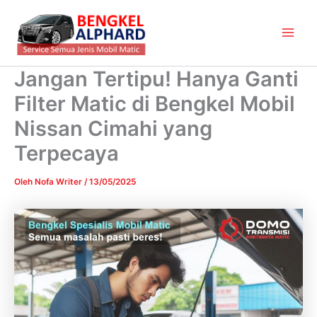
Lewati
Main
ke
Men
konten
Jangan Tertipu! Hanya Ganti
Filter Matic di Bengkel Mobil
Nissan Cimahi yang
Terpecaya
Oleh
Nofa Writer
/
13/05/2025