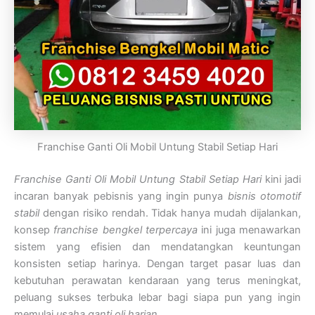
Franchise Ganti Oli Mobil Untung Stabil Setiap Hari
Franchise Ganti Oli Mobil Untung Stabil Setiap Hari
kini jadi
incaran banyak pebisnis yang ingin punya
bisnis otomotif
stabil
dengan risiko rendah. Tidak hanya mudah dijalankan,
konsep
franchise bengkel terpercaya
ini juga menawarkan
sistem yang efisien dan mendatangkan keuntungan
konsisten setiap harinya. Dengan target pasar luas dan
kebutuhan perawatan kendaraan yang terus meningkat,
peluang sukses terbuka lebar bagi siapa pun yang ingin
memulai
usaha ganti oli harian
.