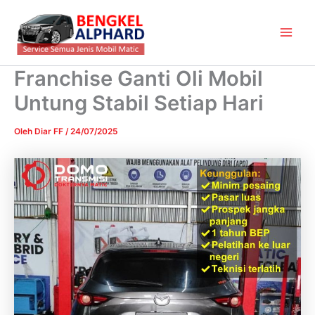
Lewati
Main
ke
Men
konten
Franchise Ganti Oli Mobil
Untung Stabil Setiap Hari
Oleh
Diar FF
/
24/07/2025