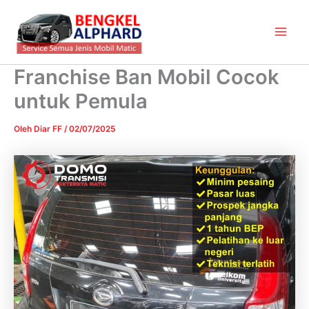
Lewati
Main
ke
Men
konten
Franchise Ban Mobil Cocok
untuk Pemula
Oleh
Diar FF
/
02/07/2025