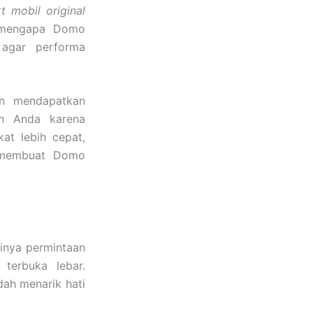
t mobil original
h mengapa Domo
 agar performa
n mendapatkan
an Anda karena
at lebih cepat,
g membuat Domo
ginya permintaan
terbuka lebar.
ah menarik hati