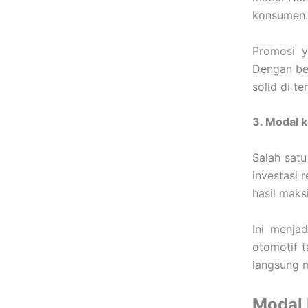
konsumen.
Promosi 
Dengan beg
solid di t
3. Modal k
Salah sat
investasi 
hasil maks
Ini menja
otomotif t
langsung m
Modal 