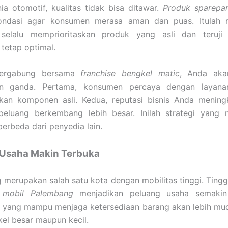
a otomotif, kualitas tidak bisa ditawar.
Produk sparepar
fondasi agar konsumen merasa aman dan puas. Itula
 selalu memprioritaskan produk yang asli dan teruji
tetap optimal.
ergabung bersama
franchise bengkel matic
, Anda aka
an ganda. Pertama, konsumen percaya dengan layan
an komponen asli. Kedua, reputasi bisnis Anda meningk
peluang berkembang lebih besar. Inilah strategi yan
berbeda dari penyedia lain.
 Usaha Makin Terbuka
merupakan salah satu kota dengan mobilitas tinggi. Ting
 mobil Palembang
menjadikan peluang usaha semakin 
r yang mampu menjaga ketersediaan barang akan lebih mud
el besar maupun kecil.