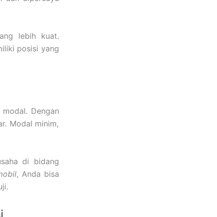
ng lebih kuat.
liki posisi yang
n modal. Dengan
ar. Modal minim,
usaha di bidang
mobil
, Anda bisa
ji.
i