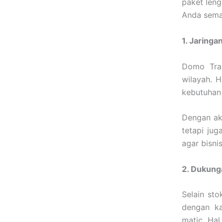
paket leng
Anda sema
1. Jaringan
Domo Tran
wilayah. 
kebutuhan 
Dengan aks
tetapi jug
agar bisni
2. Dukung
Selain sto
dengan ka
matic. Ha