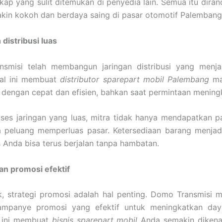
kap yang sulit ditemukan di penyedia lain. Semua itu dira
kin kokoh dan berdaya saing di pasar otomotif Palembang
 distribusi luas
smisi telah membangun jaringan distribusi yang menja
Hal ini membuat
distributor sparepart mobil Palembang
ma
dengan cepat dan efisien, bahkan saat permintaan meningk
es jaringan yang luas, mitra tidak hanya mendapatkan pa
a peluang memperluas pasar. Ketersediaan barang menjadi
s Anda bisa terus berjalan tanpa hambatan.
an promosi efektif
k, strategi promosi adalah hal penting. Domo Transmisi 
mpanye promosi yang efektif untuk meningkatkan daya
l ini membuat
bisnis sparepart mobil
Anda semakin dikena