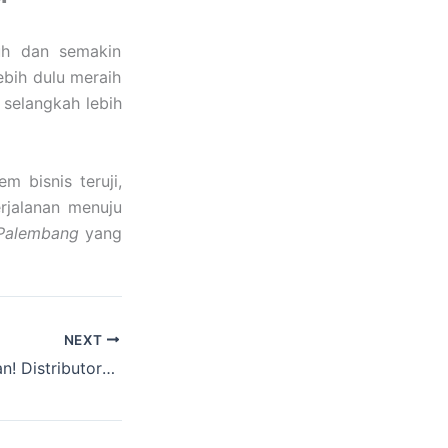
uh dan semakin
ebih dulu meraih
selangkah lebih
em bisnis teruji,
erjalanan menuju
 Palembang
yang
NEXT
Jangan Lewatkan! Distributor Sparepart Mobil Semarang Resmi Siap Melayani