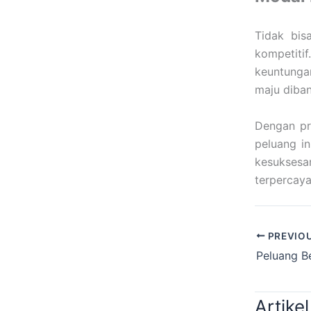
Tidak bis
kompetitif
keuntunga
maju diban
Dengan pri
peluang in
kesuksesa
terpercay
PREVIO
Artikel