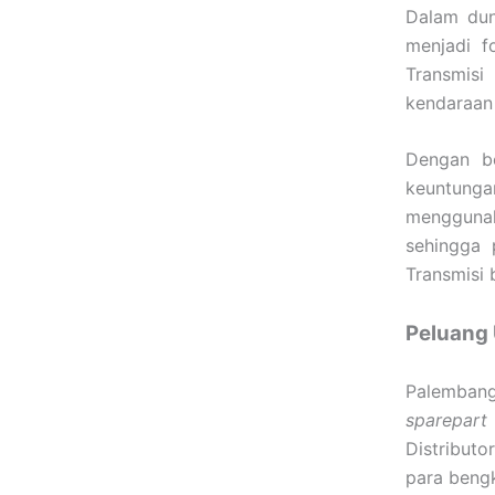
Dalam duni
menjadi 
Transmisi
kendaraan 
Dengan b
keuntung
menggunak
sehingga 
Transmisi 
Peluang
Palembang 
sparepart
Distributo
para bengk