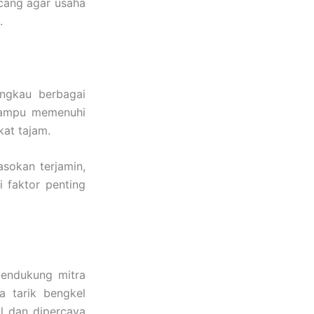
ncang agar usaha
.
ngkau berbagai
mpu memenuhi
at tajam.
sokan terjamin,
 faktor penting
mendukung mitra
 tarik bengkel
l dan dipercaya