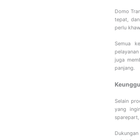
Domo Trans
tepat, dan
perlu khaw
Semua keb
pelayanan 
juga memb
panjang.
Keunggu
Selain pr
yang ingi
sparepart,
Dukungan 