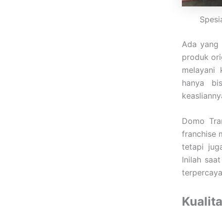
Spesi
Ada yang m
produk ori
melayani 
hanya bis
keaslianny
Domo Tran
franchise
tetapi ju
Inilah sa
terpercaya
Kualit