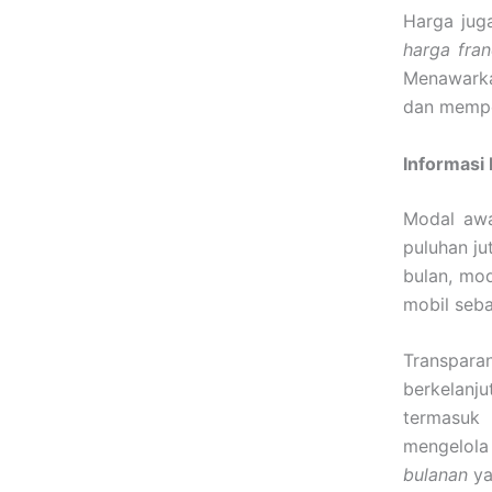
Harga juga
harga fran
Menawarka
dan memp
Informasi
Modal aw
puluhan ju
bulan, mod
mobil seb
Transpara
berkelanj
termasuk 
mengelola
bulanan
ya