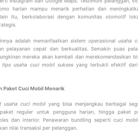
perti Instagram dan Google Maps. Testimoni pelanggan, vid
omo harian mampu menarik perhatian dan meningkatk
elain itu, berkolaborasi dengan komunitas otomotif lok
rategis.
lainnya adalah memanfaatkan
sistem operasional usaha c
n pelayanan cepat dan berkualitas. Semakin puas pela
ungkinan mereka akan kembali dan merekomendasikan bisn
u
tips usaha cuci mobil sukses
yang terbukti efektif dar
 Paket Cuci Mobil Menarik
t usaha cuci mobil
yang bisa menjangkau berbagai seg
 paket reguler untuk pengguna harian, hingga paket 
oles dan interior. Penawaran bundling seperti cuci mob
an nilai transaksi per pelanggan.