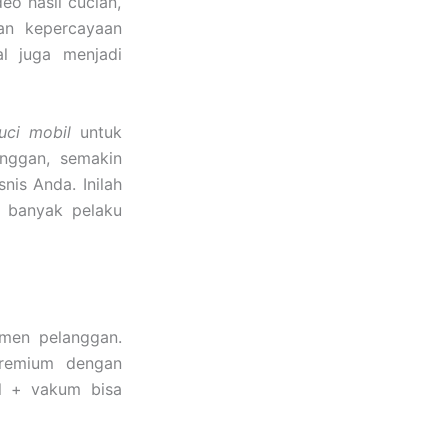
eo hasil cucian,
an kepercayaan
al juga menjadi
uci mobil
untuk
nggan, semakin
is Anda. Inilah
i banyak pelaku
men pelanggan.
premium dengan
il + vakum bisa