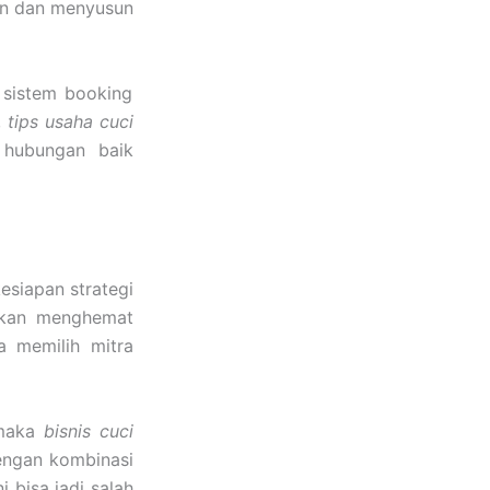
an dan menyusun
 sistem booking
,
tips usaha cuci
 hubungan baik
esiapan strategi
akan menghemat
a memilih mitra
 maka
bisnis cuci
engan kombinasi
i bisa jadi salah