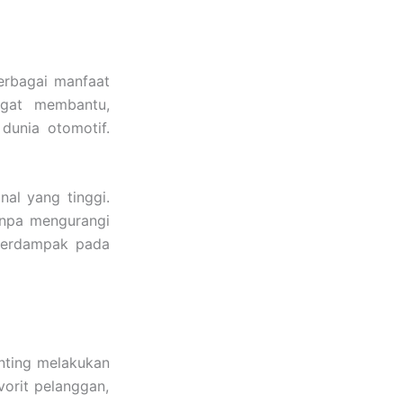
erbagai manfaat
ngat membantu,
dunia otomotif.
nal yang tinggi.
anpa mengurangi
 berdampak pada
enting melakukan
vorit pelanggan,