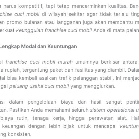
 harus kompetitif, tapi tetap mencerminkan kualitas. Ba
chise cuci mobil
di wilayah sekitar agar tidak terlalu tin
n promo bulanan atau langganan juga akan membantu me
erkuat
keunggulan franchise cuci mobil
Anda di mata pelan
 Lengkap Modal dan Keuntungan
al
franchise cuci mobil murah
umumnya berkisar antara 
ta rupiah, tergantung paket dan fasilitas yang diambil. Dal
al bisa kembali asalkan trafik pelanggan stabil. Ini menjad
agai
peluang usaha cuci mobil
yang menggiurkan.
nsi dalam pengelolaan biaya dan hasil sangat penti
utan. Pastikan Anda memahami seluruh
sistem operasional u
biaya rutin, tenaga kerja, hingga perawatan alat. Ha
 keuangan dengan lebih bijak untuk mencapai
keuntun
ng konsisten.