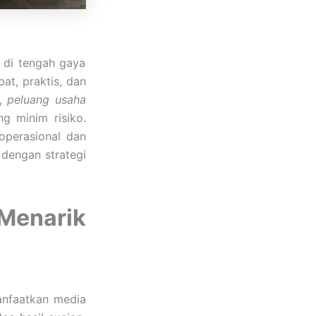
a di tengah gaya
t, praktis, dan
n,
peluang usaha
g minim risiko.
operasional dan
 dengan strategi
enarik
anfaatkan media