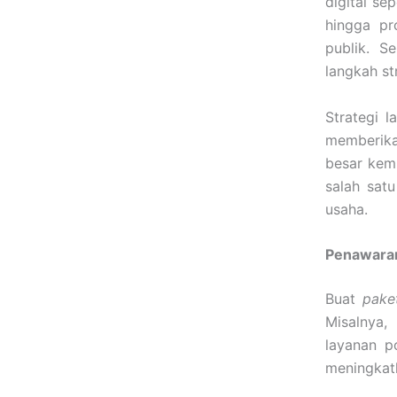
digital se
hingga pr
publik. S
langkah st
Strategi 
memberika
besar kem
salah sat
usaha.
Penawaran
Buat
pake
Misalnya,
layanan p
meningkatk