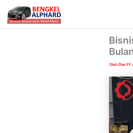
Lewati
ke
konten
Bisni
Bula
Oleh
Diar FF