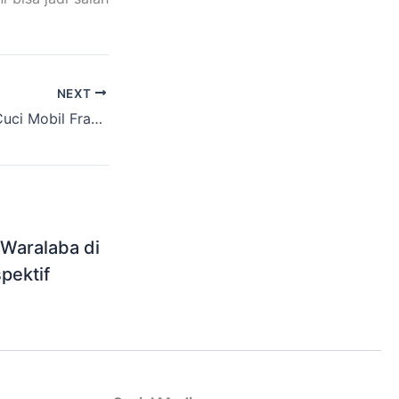
NEXT
Peluang Bisnis Cuci Mobil Franchise Paling Menarik
 Waralaba di
pektif