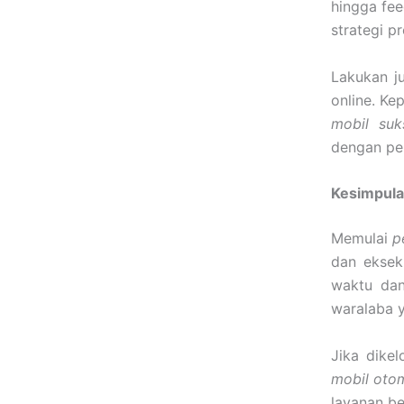
hingga fe
strategi p
Lakukan ju
online. Ke
mobil suk
dengan pel
Kesimpula
Memulai
p
dan eksek
waktu dan
waralaba 
Jika dike
mobil oto
layanan ber