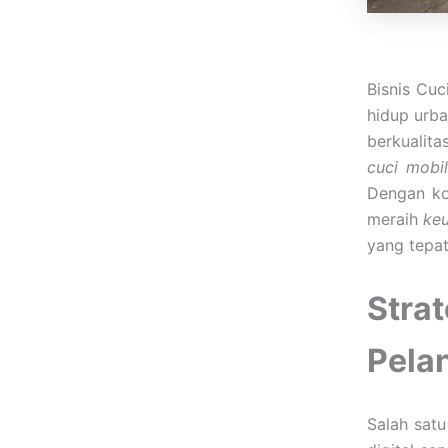
Bisnis Cuc
hidup urba
berkualit
cuci mobil
Dengan k
meraih
keu
yang tepat
Stra
Pela
Salah sat