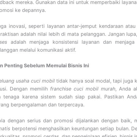
edback mereka. Gunakan data ini untuk memperbaiki layan
romosi ke depannya.
ga inovasi, seperti layanan antar-jemput kendaraan atau
praktisan adalah nilai lebih di mata pelanggan. Jangan lupa
ses
adalah menjaga konsistensi layanan dan menjaga
anggan melalui komunikasi aktif.
n Penting Sebelum Memulai Bisnis Ini
eluang usaha cuci mobil
tidak hanya soal modal, tapi juga k
usi. Dengan memilih
franchise cuci mobil murah
, Anda 
 tenaga karena sistem sudah siap pakai. Pastikan And
yang berpengalaman dan terpercaya.
lola dengan serius dan promosi dijalankan dengan baik,
matis
berpotensi menghasilkan keuntungan setiap bulan. D
kualitas, promosi cerdas, dan pengelolaan efisien, bisnis in