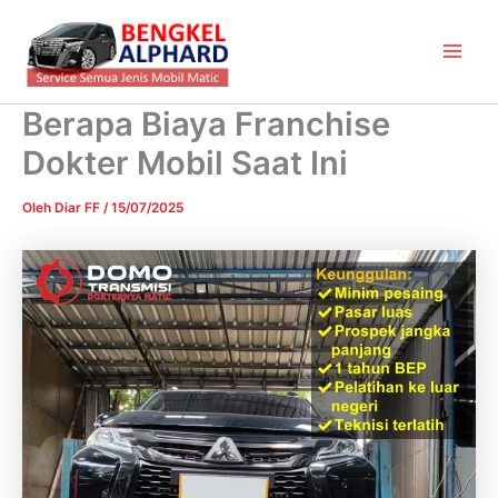
Lewati
Main
ke
Men
konten
Berapa Biaya Franchise
Dokter Mobil Saat Ini
Oleh
Diar FF
/
15/07/2025