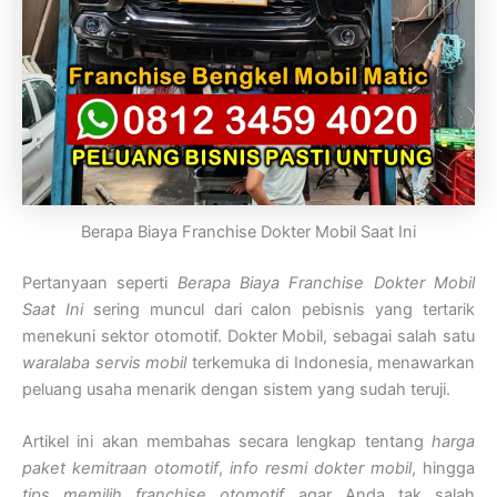
Berapa Biaya Franchise Dokter Mobil Saat Ini
Pertanyaan seperti
Berapa Biaya Franchise Dokter Mobil
Saat Ini
sering muncul dari calon pebisnis yang tertarik
menekuni sektor otomotif. Dokter Mobil, sebagai salah satu
waralaba servis mobil
terkemuka di Indonesia, menawarkan
peluang usaha menarik dengan sistem yang sudah teruji.
Artikel ini akan membahas secara lengkap tentang
harga
paket kemitraan otomotif
,
info resmi dokter mobil
, hingga
tips memilih franchise otomotif
agar Anda tak salah