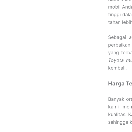
mobil Anda
tinggi dal
tahan lebi
Sebagai
a
perbaikan
yang terb
Toyota m
kembali.
Harga Te
Banyak ora
kami me
kualitas. 
sehingga k