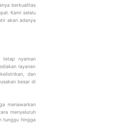
anya berkualitas
pat. Kami selalu
atir akan adanya
n tetap nyaman
ediakan layanan
elistrikan, dan
usakan besar di
uga menawarkan
ecara menyeluruh
n tunggu hingga