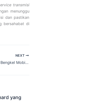
service transmisi
angan menunggu
si dan pastikan
g bersahabat di
NEXT
Jangan Tertipu! Bengkel Mobil Honda Tasikmalaya Spesialis Matic Terbaik
hard yang