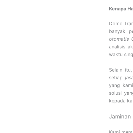
Kenapa Ha
Domo Tran
banyak p
otomatis 
analisis a
waktu sing
Selain it
setiap
jas
yang kami
solusi ya
kepada ka
Jaminan 
Kami mema