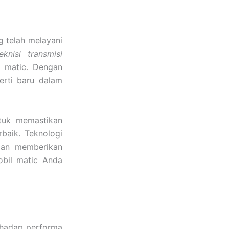
 telah melayani
eknisi transmisi
 matic. Dengan
perti baru dalam
ntuk memastikan
baik. Teknologi
dan memberikan
obil matic Anda
rhadap performa