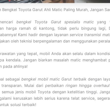
ah Bengkel Toyota Garut Ahli Matic Paling Murah, Jangan Sa
mencari
bengkel Toyota Garut spesialis matic
yang t
n harga ramah di kantong, tidak perlu bingung lagi, 
wabannya! Kami hadir dengan layanan
service transmisi ma
rjakan oleh teknisi berpengalaman dan menggunakan peral
awatan yang tepat, mobil Anda akan selalu dalam kondisi
npa kendala. Jangan biarkan masalah matic menghambat p
 pada ahlinya!
nal sebagai
bengkel mobil matic Garut terbaik
dengan laya
 transparan. Mulai dari
perbaikan ringan hingga overhaul
semua jenis mobil Toyota dengan ketelitian tinggi. Jang
lami kerusakan lebih serius karena telat service, seger
ntuk solusi terbaik!