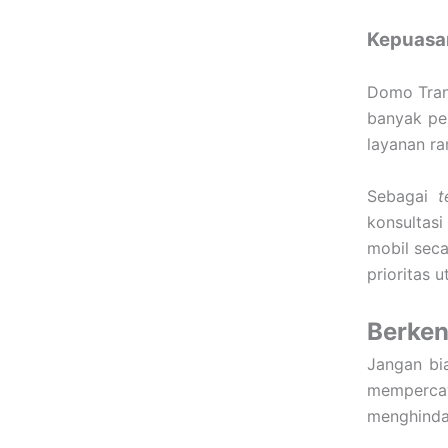
Kepuasa
Domo Tran
banyak pel
layanan r
Sebagai
t
konsultasi
mobil seca
prioritas 
Berken
Jangan bi
memperca
menghindar