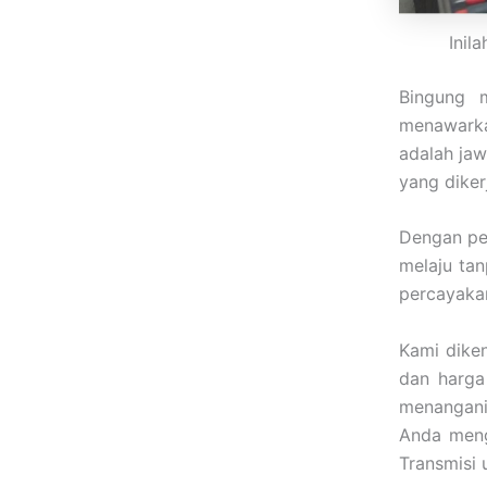
Inil
Bingung 
menawarka
adalah ja
yang dike
Dengan per
melaju ta
percayakan
Kami dike
dan harga
menangani 
Anda menga
Transmisi u