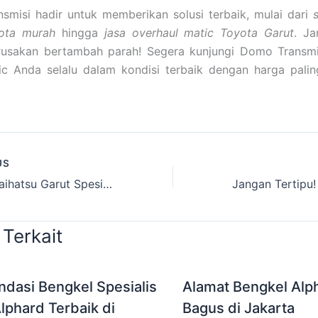
smisi hadir untuk memberikan solusi terbaik, mulai dari
ota murah
hingga
jasa overhaul matic Toyota Garut
. J
rusakan bertambah parah! Segera kunjungi Domo Transmi
ic Anda selalu dalam kondisi terbaik dengan harga palin
US
Bengkel Daihatsu Garut Spesialis Matic Punya Layanan Spesial!
 Terkait
dasi Bengkel Spesialis
Alamat Bengkel Alp
lphard Terbaik di
Bagus di Jakarta