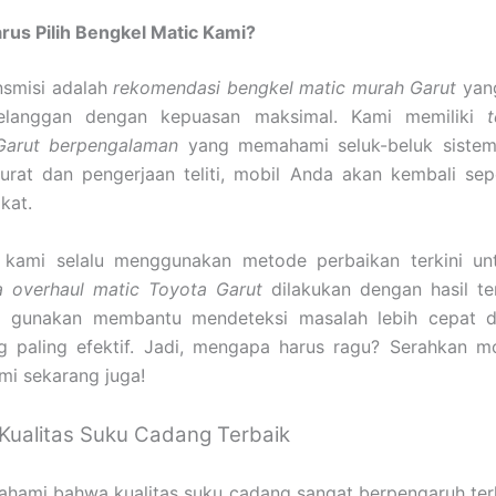
rus Pilih Bengkel Matic Kami?
smisi adalah
rekomendasi bengkel matic murah Garut
yang
elanggan dengan kepuasan maksimal. Kami memiliki
t
Garut berpengalaman
yang memahami seluk-beluk sistem
kurat dan pengerjaan teliti, mobil Anda akan kembali se
kat.
u, kami selalu menggunakan metode perbaikan terkini u
a overhaul matic Toyota Garut
dilakukan dengan hasil ter
 gunakan membantu mendeteksi masalah lebih cepat 
ng paling efektif. Jadi, mengapa harus ragu? Serahkan m
mi sekarang juga!
Kualitas Suku Cadang Terbaik
hami bahwa kualitas suku cadang sangat berpengaruh te