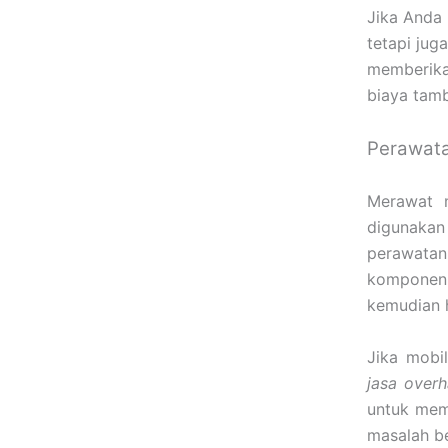
Jika Anda
tetapi jug
memberikan
biaya tamb
Perawata
Merawat m
digunakan
perawatan
komponen 
kemudian h
Jika mobi
jasa over
untuk mem
masalah b