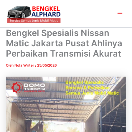
Lewati
Main
ke
Men
konten
Bengkel Spesialis Nissan
Matic Jakarta Pusat Ahlinya
Perbaikan Transmisi Akurat
Oleh
Nofa Writer
/
25/05/2026