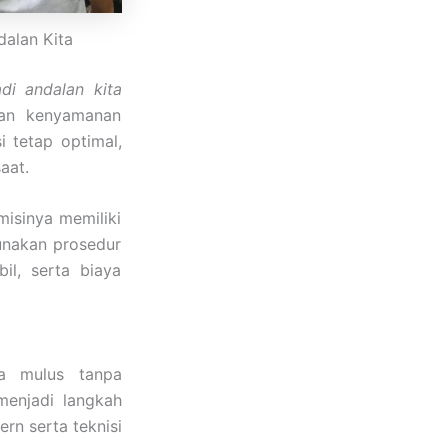
dalan Kita
di andalan kita
kan kenyamanan
 tetap optimal,
aat.
isinya memiliki
unakan prosedur
il, serta biaya
ja mulus tanpa
enjadi langkah
rn serta teknisi