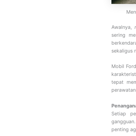
Meng
Awalnya,
sering me
berkendar
sekaligus 
Mobil Ford
karakteri
tepat mem
perawatan 
Penangana
Setiap pe
gangguan
penting ag