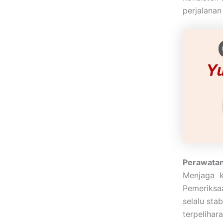
perjalanan 
Perawatan
Menjaga k
Pemeriksaa
selalu sta
terpelihar