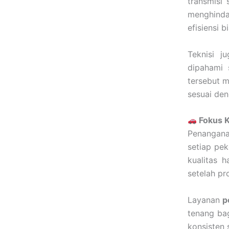
transmisi
menghinda
efisiensi 
Teknisi j
dipahami 
tersebut m
sesuai den
Fokus K
Penangana
setiap pek
kualitas 
setelah pr
Layanan
p
tenang bag
konsisten 