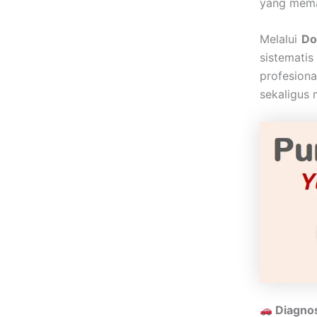
yang memah
Melalui
Do
sistemati
profesion
sekaligus 
Diagno