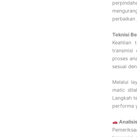
perpindaha
mengurang
perbaikan 
Teknisi B
Keahlian 
transmisi
proses ana
sesuai den
Melalui l
matic
dila
Langkah t
performa y
Analisi
Pemeriksa