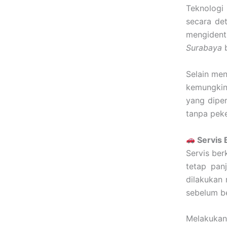
Teknologi
secara de
mengident
Surabaya
b
Selain me
kemungkina
yang dipe
tanpa pek
Servis 
Servis ber
tetap pan
dilakukan 
sebelum b
Melakukan