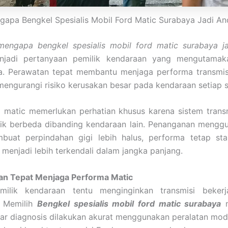
apa Bengkel Spesialis Mobil Ford Matic Surabaya Jadi An
mengapa bengkel spesialis mobil ford matic surabaya ja
njadi pertanyaan pemilik kendaraan yang mengutama
a. Perawatan tepat membantu menjaga performa transmisi
mengurangi risiko kerusakan besar pada kendaraan setiap s
 matic memerlukan perhatian khusus karena sistem transm
stik berbeda dibanding kendaraan lain. Penanganan mengg
buat perpindahan gigi lebih halus, performa tetap stab
menjadi lebih terkendali dalam jangka panjang.
n Tepat Menjaga Performa Matic
milik kendaraan tentu menginginkan transmisi beker
. Memilih
Bengkel spesialis mobil ford matic surabaya
m
ar diagnosis dilakukan akurat menggunakan peralatan mode