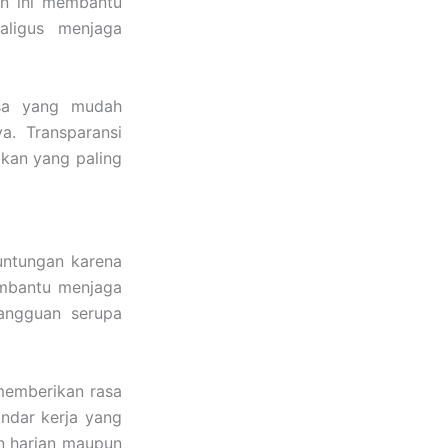
an ini membantu
aligus menjaga
asa yang mudah
a. Transparansi
kan yang paling
untungan karena
embantu menjaga
gangguan serupa
memberikan rasa
andar kerja yang
an harian maupun