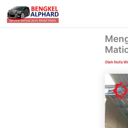
Lewati
ke
konten
Meng
Matic
Oleh
Nofa Wr