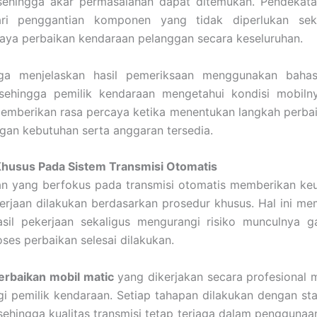
 sehingga akar permasalahan dapat ditemukan. Pendekat
ri penggantian komponen yang tidak diperlukan sek
biaya perbaikan kendaraan pelanggan secara keseluruhan.
uga menjelaskan hasil pemeriksaan menggunakan bah
sehingga pemilik kendaraan mengetahui kondisi mobilny
emberikan rasa percaya ketika menentukan langkah perbai
gan kebutuhan serta anggaran tersedia.
husus Pada Sistem Transmisi Otomatis
n yang berfokus pada transmisi otomatis memberikan ke
erjaan dilakukan berdasarkan prosedur khusus. Hal ini m
hasil pekerjaan sekaligus mengurangi risiko munculnya 
oses perbaikan selesai dilakukan.
erbaikan mobil matic
yang dikerjakan secara profesional 
i pemilik kendaraan. Setiap tahapan dilakukan dengan st
sehingga kualitas transmisi tetap terjaga dalam pengguna