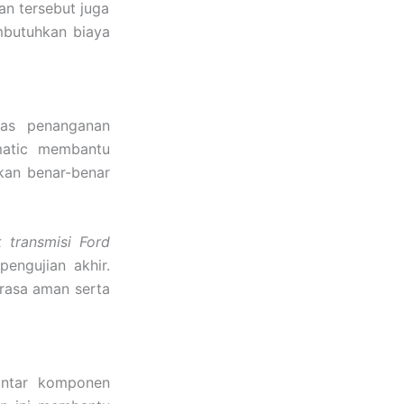
an tersebut juga
mbutuhkan biaya
tas penanganan
matic membantu
ikan benar-benar
 transmisi Ford
engujian akhir.
rasa aman serta
antar komponen