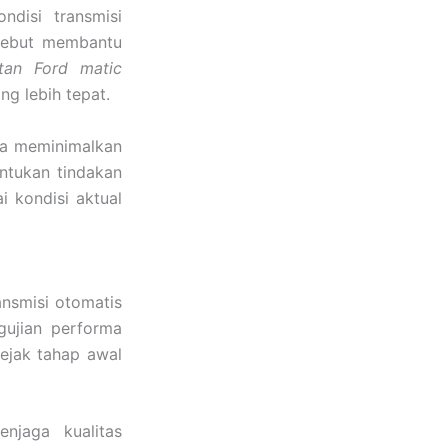
disi transmisi
rsebut membantu
tan Ford matic
g lebih tepat.
ga meminimalkan
entukan tindakan
 kondisi aktual
ansmisi otomatis
gujian performa
sejak tahap awal
njaga kualitas