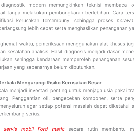
 diagnostik modern memungkinkan teknisi membaca kon
tail tanpa melakukan pembongkaran berlebihan. Cara te
ifikasi kerusakan tersembunyi sehingga proses
perawa
erlangsung lebih cepat serta menghasilkan penanganan yan
nghemat waktu, pemeriksaan menggunakan alat khusus ju
n kesalahan analisis. Hasil diagnosis menjadi dasar men
rlukan sehingga kendaraan memperoleh penanganan sesuai
erjaan yang sebenarnya belum dibutuhkan.
Berkala Mengurangi Risiko Kerusakan Besar
kala menjadi investasi penting untuk menjaga usia pakai tr
jang. Penggantian oli, pengecekan komponen, serta pen
menyeluruh agar setiap potensi masalah dapat diketahui 
erkembang serius.
servis mobil Ford matic
secara rutin membantu me