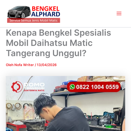
Lewati
Main
ke
Men
konten
Kenapa Bengkel Spesialis
Mobil Daihatsu Matic
Tangerang Unggul?
Oleh
Nofa Writer
/
13/04/2026