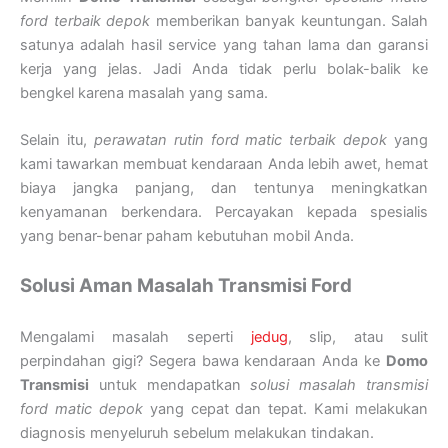
ford terbaik depok
memberikan banyak keuntungan. Salah
satunya adalah hasil service yang tahan lama dan garansi
kerja yang jelas. Jadi Anda tidak perlu bolak-balik ke
bengkel karena masalah yang sama.
Selain itu,
perawatan rutin ford matic terbaik depok
yang
kami tawarkan membuat kendaraan Anda lebih awet, hemat
biaya jangka panjang, dan tentunya meningkatkan
kenyamanan berkendara. Percayakan kepada spesialis
yang benar-benar paham kebutuhan mobil Anda.
Solusi Aman Masalah Transmisi Ford
Mengalami masalah seperti
jedug
, slip, atau sulit
perpindahan gigi? Segera bawa kendaraan Anda ke
Domo
Transmisi
untuk mendapatkan
solusi masalah transmisi
ford matic depok
yang cepat dan tepat. Kami melakukan
diagnosis menyeluruh sebelum melakukan tindakan.