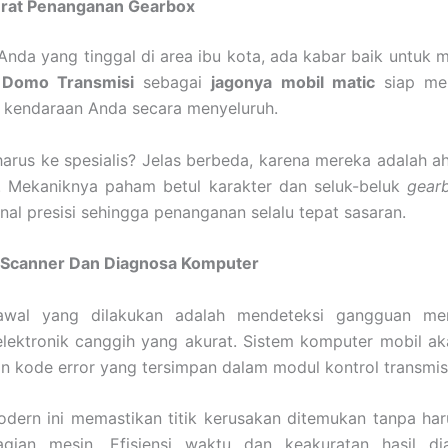
urat Penanganan Gearbox
Anda yang tinggal di area ibu kota, ada kabar baik untuk me
n
Domo Transmisi
sebagai
jagonya mobil matic
siap mem
 kendaraan Anda secara menyeluruh.
rus ke spesialis? Jelas berbeda, karena mereka adalah a
a. Mekaniknya paham betul karakter dan seluk-beluk
gear
nal presisi sehingga penanganan selalu tepat sasaran.
Scanner Dan Diagnosa Komputer
awal yang dilakukan adalah mendeteksi gangguan me
lektronik canggih yang akurat. Sistem komputer mobil ak
kode error yang tersimpan dalam modul kontrol transmisi
dern ini memastikan titik kerusakan ditemukan tanpa h
agian mesin. Efisiensi waktu dan keakuratan hasil di