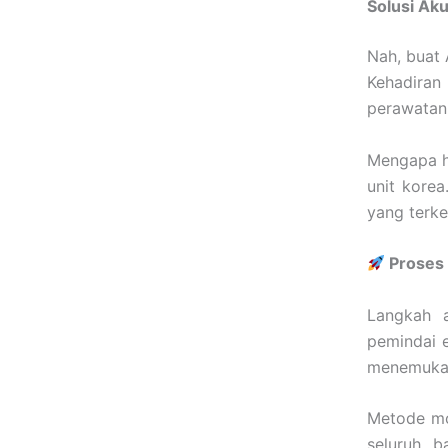
Solusi Ak
Nah, buat 
Kehadira
perawatan
Mengapa ha
unit kore
yang terke
Proses 
Langkah 
pemindai e
menemukan 
Metode mo
seluruh b