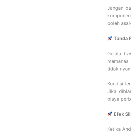
Jangan pan
komponen 
boleh asal
Tanda P
Gejala
tra
memanas d
tidak nyam
Kondisi te
Jika dibi
biaya perb
Efek Sl
Ketika And