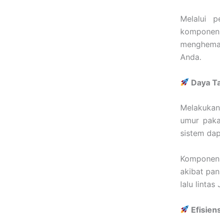
Melalui p
komponen 
menghemat
Anda.
Daya Ta
Melakuka
umur paka
sistem dap
Komponen 
akibat pan
lalu linta
Efisien