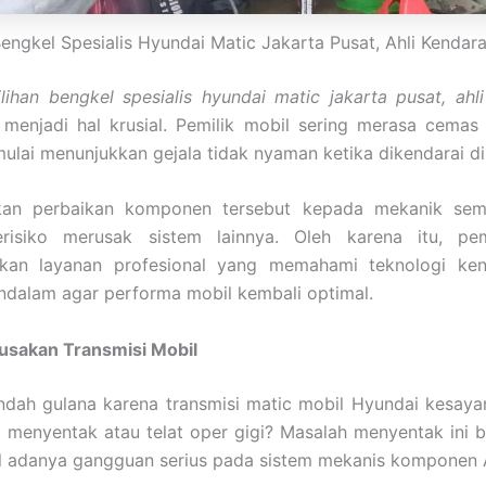
Bengkel Spesialis Hyundai Matic Jakarta Pusat, Ahli Kendar
ilihan bengkel spesialis hyundai matic jakarta pusat, ahl
 menjadi hal krusial. Pemilik mobil sering merasa cema
mulai menunjukkan gejala tidak nyaman ketika dikendarai di 
an perbaikan komponen tersebut kepada mekanik sem
risiko merusak sistem lainnya. Oleh karena itu, pem
an layanan profesional yang memahami teknologi ke
ndalam agar performa mobil kembali optimal.
rusakan Transmisi Mobil
ndah gulana karena transmisi matic mobil Hyundai kesaya
a menyentak atau telat oper gigi? Masalah menyentak ini 
al adanya gangguan serius pada sistem mekanis komponen 