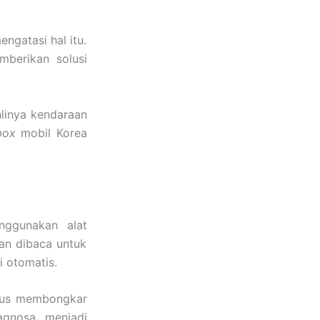
ngatasi hal itu.
berikan solusi
hlinya kendaraan
box
mobil Korea
nggunakan alat
an dibaca untuk
 otomatis.
arus membongkar
agnosa menjadi