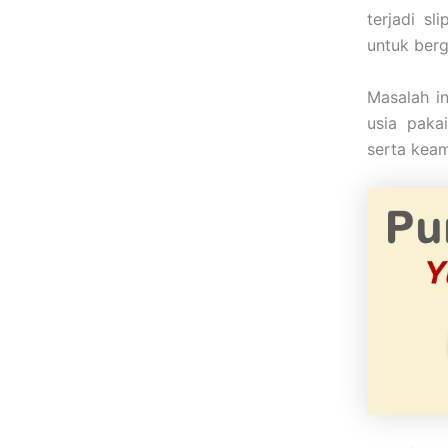
terjadi sl
untuk berg
Masalah i
usia paka
serta keam