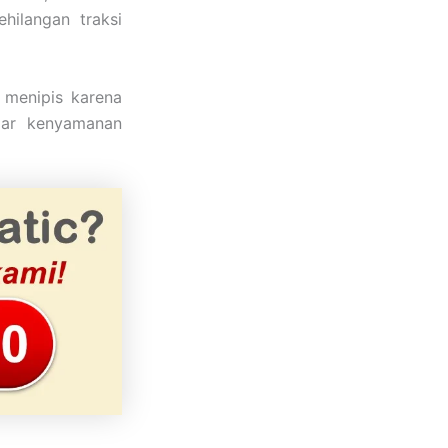
ehilangan traksi
 menipis karena
gar kenyamanan