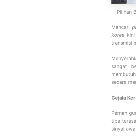
Pilihan 
Mencari
p
korea
kini
transmisi 
Menyerahk
sangat be
membutuhk
secara me
Gejala Ke
Pernah gu
tiba teras
sinyal aw