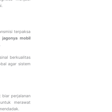
i.
ansmisi terpaksa
u
jagonya mobil
.
nal berkualitas
obal agar sistem
 biar perjalanan
 untuk merawat
 mendadak.