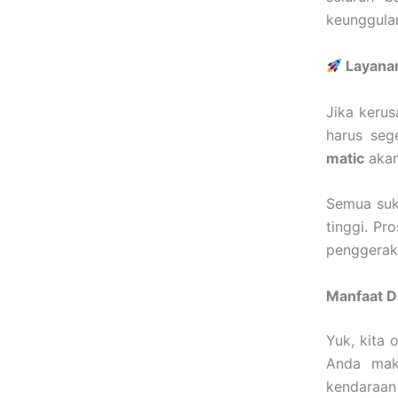
keunggulan
Layanan
Jika kerus
harus seg
matic
akan
Semua suk
tinggi. Pr
penggerak 
Manfaat D
Yuk, kita 
Anda mak
kendaraan