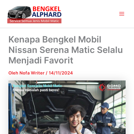
Lewati
Main
ke
Men
konten
Kenapa Bengkel Mobil
Nissan Serena Matic Selalu
Menjadi Favorit
Oleh
Nofa Writer
/
14/11/2024