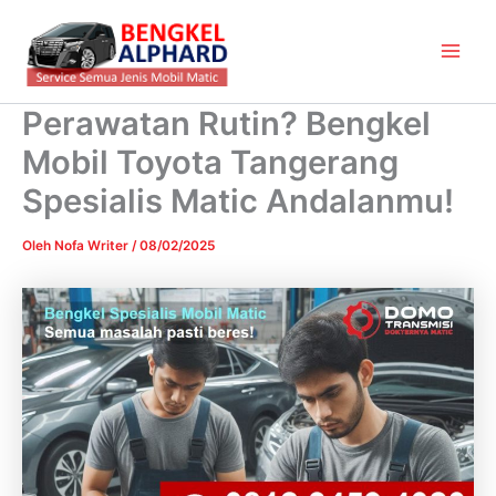
Lewati
Main
ke
Men
konten
Perawatan Rutin? Bengkel
Mobil Toyota Tangerang
Spesialis Matic Andalanmu!
Oleh
Nofa Writer
/
08/02/2025