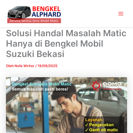
Lewati
Main
ke
Men
konten
Solusi Handal Masalah Matic
Hanya di Bengkel Mobil
Suzuki Bekasi
Oleh
Nofa Writer
/
19/09/2025