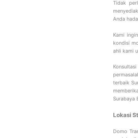
Tidak per
menyediak
Anda hada
Kami ingi
kondisi m
ahli kami u
Konsulta
permasala
terbaik S
memberika
Surabaya 
Lokasi S
Domo Tran