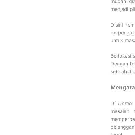
mudah dia
menjadi pi
Disini te
berpengal
untuk masa
Berlokasi 
Dengan te
setelah di
Mengatas
Di
Domo T
masalah t
memperbai
pelanggan 
tepat.