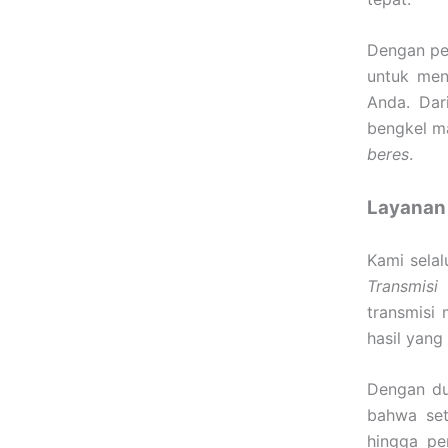
Dengan pen
untuk men
Anda. Dar
bengkel m
beres
.
Layanan 
Kami sela
Transmisi
m
transmisi
hasil yang
Dengan du
bahwa set
hingga pe