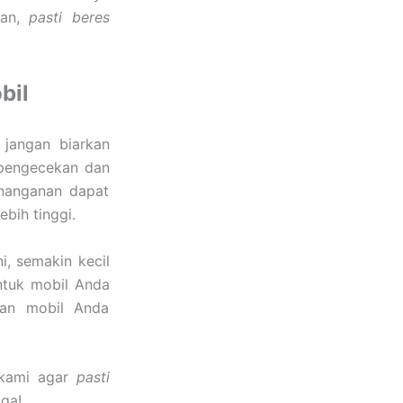
kan,
pasti beres
bil
jangan biarkan
pengecekan dan
enanganan dapat
bih tinggi.
i, semakin kecil
ntuk mobil Anda
kan mobil Anda
 kami agar
pasti
ga!