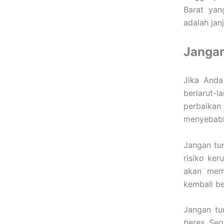
Barat yan
adalah janj
Jangan
Jika Anda
berlarut-l
perbaikan
menyebabka
Jangan tun
risiko ker
akan mem
kembali be
Jangan tu
beres,
Seg