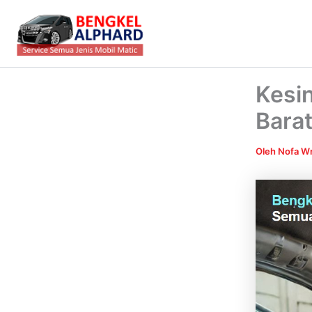
Lewati
ke
konten
Kesin
Barat
Oleh
Nofa Wr