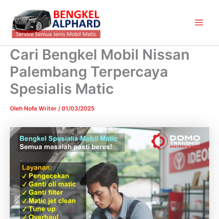
Lewati
Main
ke
Men
konten
Cari Bengkel Mobil Nissan
Palembang Terpercaya
Spesialis Matic
Oleh
Nofa Writer
/
01/03/2025