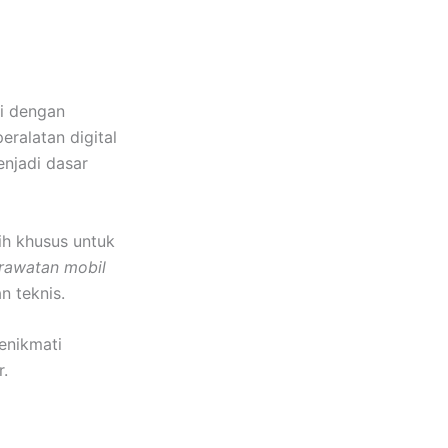
i dengan
ralatan digital
enjadi dasar
ih khusus untuk
rawatan mobil
n teknis.
enikmati
.