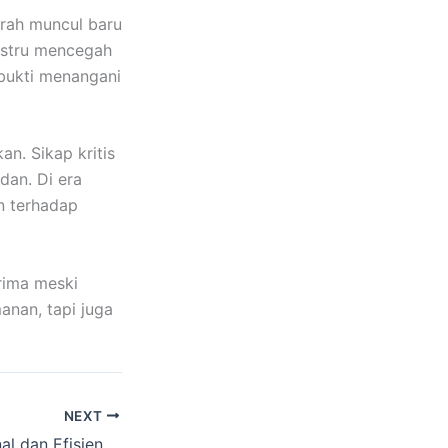
arah muncul baru
stru mencegah
rbukti menangani
an. Sikap kritis
an. Di era
n terhadap
rima meski
anan, tapi juga
NEXT
Servis Profesional dan Efisien di Bengkel Mobil Nissan Teana Pontianak