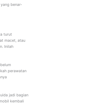
 yang benar-
a turut
at macet, atau
. Inilah
ebelum
gkah perawatan
anya
uida jadi bagian
mobil kembali