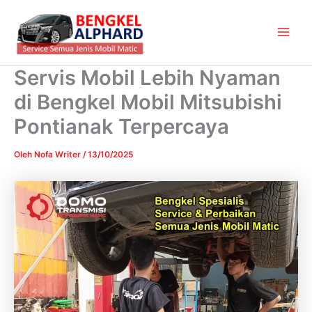
Lewati
Main
ke
Men
konten
Servis Mobil Lebih Nyaman
di Bengkel Mobil Mitsubishi
Pontianak Terpercaya
Oleh
Nofa Writer
/
13/10/2025