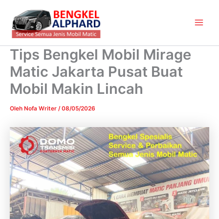
Lewati
Main
ke
Men
konten
Tips Bengkel Mobil Mirage
Matic Jakarta Pusat Buat
Mobil Makin Lincah
Oleh
Nofa Writer
/
08/05/2026