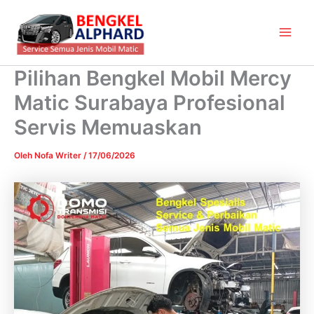
Lewati
Main
ke
Men
konten
Pilihan Bengkel Mobil Mercy
Matic Surabaya Profesional
Servis Memuaskan
Oleh
Nofa Writer
/
17/06/2026