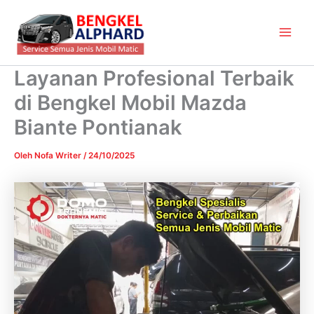
Lewati
Main
ke
Men
konten
Layanan Profesional Terbaik
di Bengkel Mobil Mazda
Biante Pontianak
Oleh
Nofa Writer
/
24/10/2025