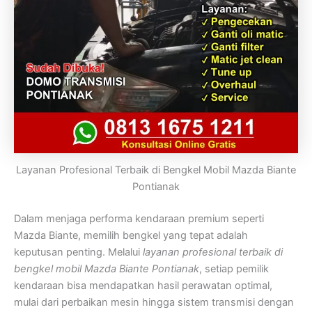
Layanan Profesional Terbaik di Bengkel Mobil Mazda Biante
Pontianak
Dalam menjaga performa kendaraan premium seperti
Mazda Biante, memilih bengkel yang tepat adalah
keputusan penting. Melalui
layanan profesional terbaik di
bengkel mobil Mazda Biante Pontianak
, setiap pemilik
kendaraan bisa mendapatkan hasil perawatan optimal,
mulai dari perbaikan mesin hingga sistem transmisi dengan