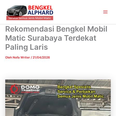
Lewati
Main
ke
Men
konten
Rekomendasi Bengkel Mobil
Matic Surabaya Terdekat
Paling Laris
Oleh
Nofa Writer
/
21/04/2026