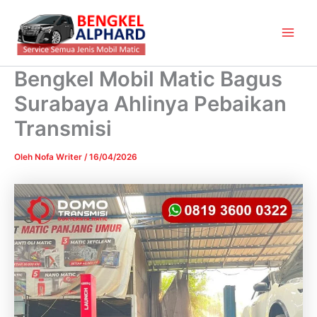
Lewati
Main
ke
Men
konten
Bengkel Mobil Matic Bagus
Surabaya Ahlinya Pebaikan
Transmisi
Oleh
Nofa Writer
/
16/04/2026