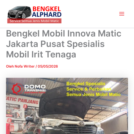
Lewati
Main
ke
Men
konten
Bengkel Mobil Innova Matic
Jakarta Pusat Spesialis
Mobil Irit Tenaga
Oleh
Nofa Writer
/
05/05/2026