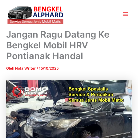
Lewati
Main
ke
Men
konten
Jangan Ragu Datang Ke
Bengkel Mobil HRV
Pontianak Handal
Oleh
Nofa Writer
/
15/10/2025