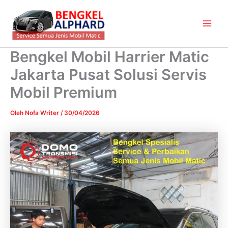
Lewati
Main
ke
Men
konten
Bengkel Mobil Harrier Matic
Jakarta Pusat Solusi Servis
Mobil Premium
Oleh
Nofa Writer
/
30/04/2026