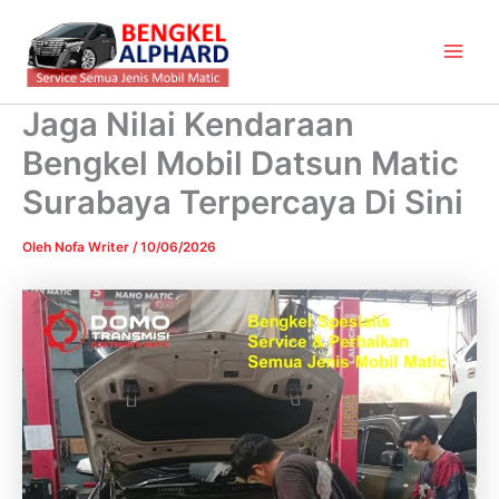
Lewati
Main
ke
Men
konten
Jaga Nilai Kendaraan
Bengkel Mobil Datsun Matic
Surabaya Terpercaya Di Sini
Oleh
Nofa Writer
/
10/06/2026