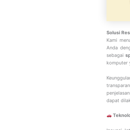
Solusi Re
Kami mena
Anda den
sebagai
sp
komputer y
Keunggul
transpara
penjelasa
dapat dila
Teknolo