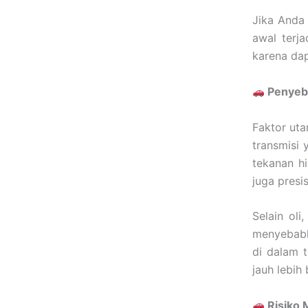
Jika Anda 
awal terj
karena dap
Penyeba
Faktor uta
transmisi
tekanan h
juga presis
Selain oli
menyebabk
di dalam 
jauh lebih 
Risiko 