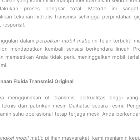
t Clean yang kami miliki mampu membersihkan seluruh kera
lakukan proses bongkar total. Metode ini sangat 
kan tekanan hidrolis transmisi sehingga perpindahan gig
 responsif.
nggulan dalam
perbaikan mobil matic
ini telah terbukti 
irion mendapatkan kembali sensasi berkendara lincah. Pr
en memastikan Anda tidak perlu meninggalkan mobil terla
mi.
aan Fluida Transmisi Original
a menggunakan oli transmisi berkualitas tinggi yang
i teknis dari pabrikan mesin Daihatsu secara resmi. Pen
amin suhu operasional tetap terjaga meski Anda berkenda
engkel mobil matic
pilihan masyarakat, kami menjamin kep