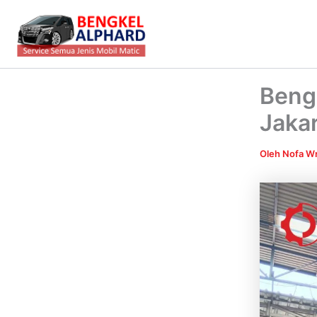
Lewati
ke
konten
Bengk
Jakar
Oleh
Nofa Wr