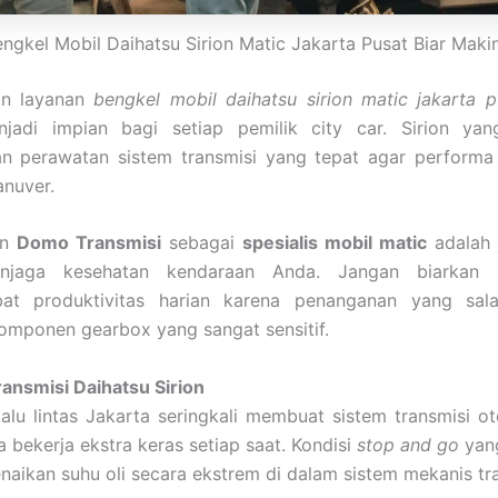
ngkel Mobil Daihatsu Sirion Matic Jakarta Pusat Biar Maki
n layanan
bengkel mobil daihatsu sirion matic jakarta 
adi impian bagi setiap pemilik city car. Sirion yan
n perawatan sistem transmisi yang tepat agar performa 
nuver.
an
Domo Transmisi
sebagai
spesialis mobil matic
adalah 
njaga kesehatan kendaraan Anda. Jangan biarkan m
t produktivitas harian karena penanganan yang sala
omponen gearbox yang sangat sensitif.
ansmisi Daihatsu Sirion
alu lintas Jakarta seringkali membuat sistem transmisi o
a bekerja ekstra keras setiap saat. Kondisi
stop and go
yan
aikan suhu oli secara ekstrem di dalam sistem mekanis tra