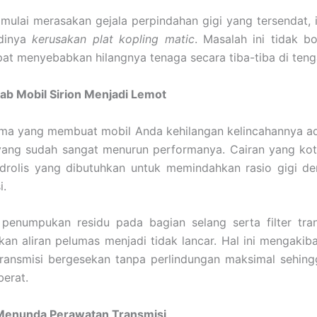
mulai merasakan gejala perpindahan gigi yang tersendat, 
adinya
kerusakan plat kopling matic
. Masalah ini tidak b
at menyebabkan hilangnya tenaga secara tiba-tiba di tenga
b Mobil Sirion Menjadi Lemot
ma yang membuat mobil Anda kehilangan kelincahannya ada
 yang sudah sangat menurun performanya. Cairan yang k
idrolis yang dibutuhkan untuk memindahkan rasio gigi d
i.
, penumpukan residu pada bagian selang serta filter tran
an aliran pelumas menjadi tidak lancar. Hal ini mengaki
transmisi bergesekan tanpa perlindungan maksimal sehing
berat.
Menunda Perawatan Transmisi