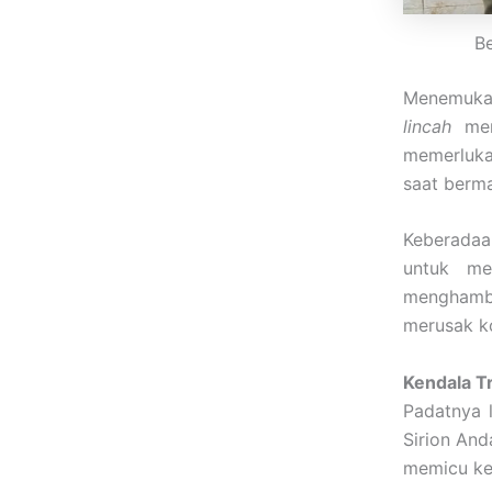
Be
Menemuka
lincah
menj
memerluka
saat berma
Keberada
untuk me
menghamba
merusak k
Kendala Tr
Padatnya l
Sirion And
memicu ken