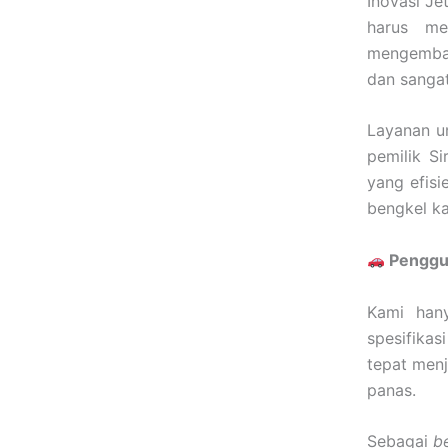
Inovasi Je
harus me
mengembali
dan sangat
Layanan u
pemilik S
yang efisi
bengkel ka
Penggun
Kami hany
spesifikas
tepat menj
panas.
Sebagai
b