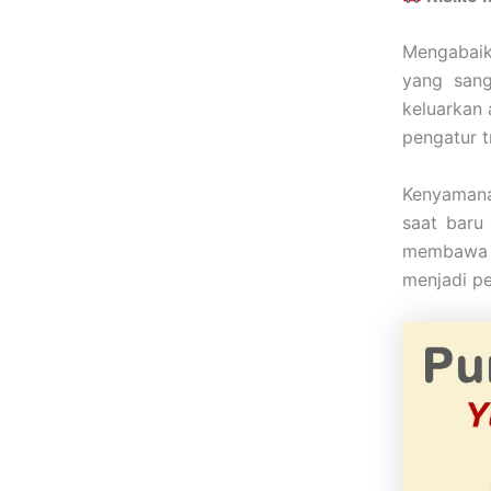
Mengabaik
yang sang
keluarkan 
pengatur t
Kenyamana
saat baru 
membawa 
menjadi p