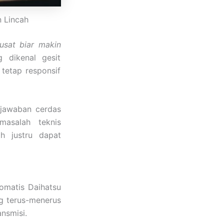
n Lincah
pusat biar makin
g dikenal gesit
tetap responsif
jawaban cerdas
asalah teknis
h justru dapat
tomatis Daihatsu
g terus-menerus
nsmisi.