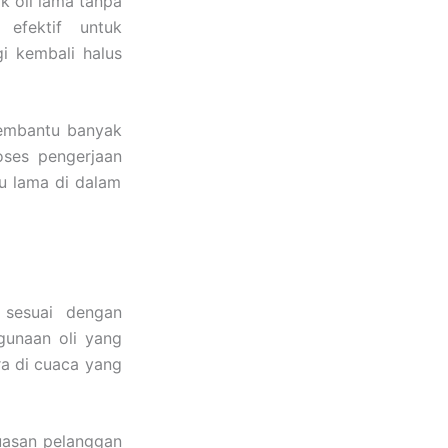
k oli lama tanpa
efektif untuk
i kembali halus
membantu banyak
oses pengerjaan
lu lama di dalam
 sesuai dengan
ggunaan oli yang
ra di cuaca yang
uasan pelanggan