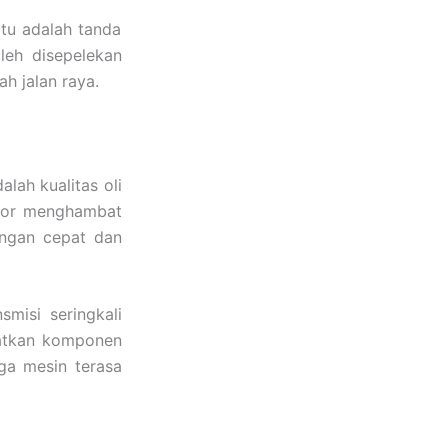
itu adalah tanda
oleh disepelekan
h jalan raya.
lah kualitas oli
otor menghambat
engan cepat dan
smisi seringkali
batkan komponen
ga mesin terasa