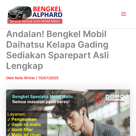
Lewati
Main
ke
Men
konten
Andalan! Bengkel Mobil
Daihatsu Kelapa Gading
Sediakan Sparepart Asli
Lengkap
Oleh
Nofa Writer
/
10/07/2025