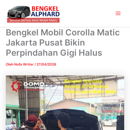
Lewati
Main
ke
Men
konten
Bengkel Mobil Corolla Matic
Jakarta Pusat Bikin
Perpindahan Gigi Halus
Oleh
Nofa Writer
/
27/04/2026