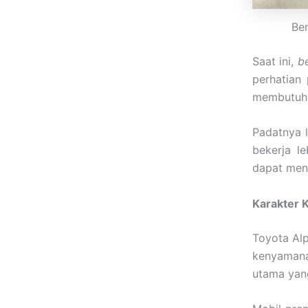
Ben
Saat ini,
b
perhatian
membutuhk
Padatnya 
bekerja l
dapat men
Karakter 
Toyota Alp
kenyamana
utama yang