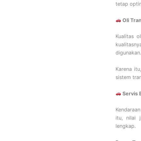
tetap opti
Oli Tra
Kualitas 
kualitasn
digunakan
Karena it
sistem tra
Servis 
Kendaraan 
itu, nila
lengkap.