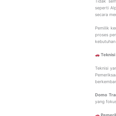
Tidak sem
seperti A
secara me
Pemilik k
proses pem
kebutuhan
Teknis
Teknisi y
Pemeriksa
berkembang
Domo Tran
yang foku
Pemerik