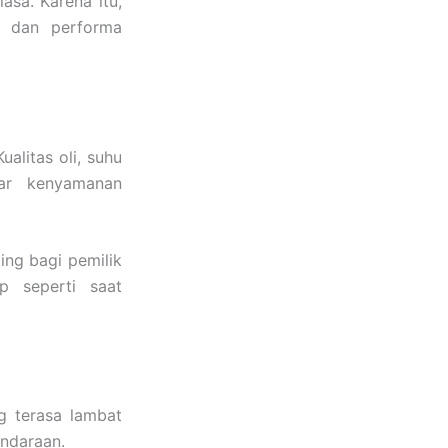
asa. Karena itu,
n dan performa
alitas oli, suhu
gar kenyamanan
ng bagi pemilik
p seperti saat
g terasa lambat
ndaraan.