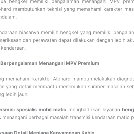
ua bengkel memiliki pengalaman menangani MPV prem
lphard membutuhkan teknisi yang memahami karakter mesi
ndalam.
endaraan biasanya memilih bengkel yang memiliki pengala
eriksaan dan perawatan dapat dilakukan dengan lebih aku
 kendaraan.
i Berpengalaman Menangani MPV Premium
ang memahami karakter Alphard mampu melakukan diagnosi
an yang detail membantu menemukan sumber masalah seb
 lebih jauh.
smisi spesialis mobil matic
menghadirkan layanan
beng
s menangani berbagai masalah transmisi kendaraan matic 
saan Detail Menjaga Kenyamanan Kabin