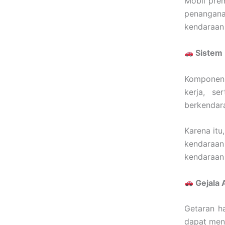
Mobil prem
penangan
kendaraan 
Sistem 
Komponen t
kerja, se
berkendara
Karena itu
kendaraa
kendaraan 
Gejala 
Getaran ha
dapat menj