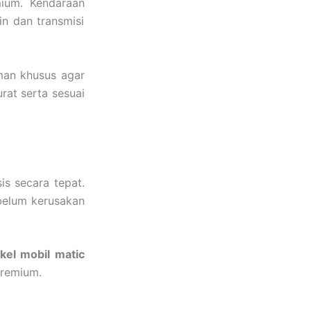
ium. Kendaraan
n dan transmisi
man khusus agar
rat serta sesuai
s secara tepat.
elum kerusakan
kel mobil matic
premium.