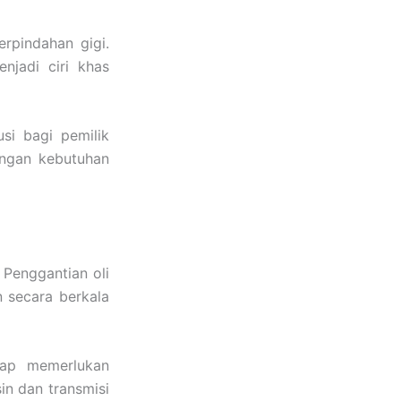
erpindahan gigi.
jadi ciri khas
si bagi pemilik
engan kebutuhan
 Penggantian oli
 secara berkala
tap memerlukan
n dan transmisi