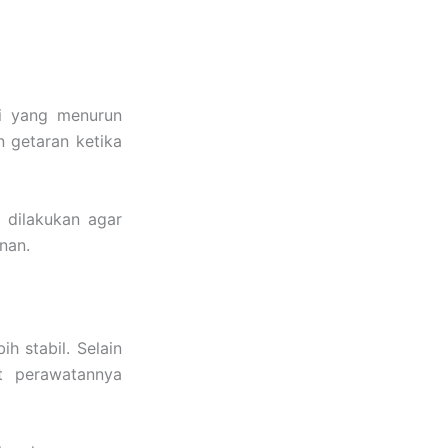
li yang menurun
 getaran ketika
 dilakukan agar
nan.
h stabil. Selain
at perawatannya