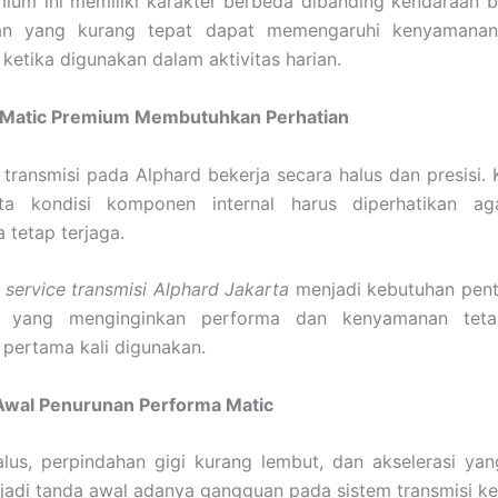
ium ini memiliki karakter berbeda dibanding kendaraan bi
an yang kurang tepat dapat memengaruhi kenyamana
ketika digunakan dalam aktivitas harian.
Matic Premium Membutuhkan Perhatian
ransmisi pada Alphard bekerja secara halus dan presisi. Ku
rta kondisi komponen internal harus diperhatikan a
 tetap terjaga.
,
service transmisi Alphard Jakarta
menjadi kebutuhan penti
n yang menginginkan performa dan kenyamanan teta
pertama kali digunakan.
Awal Penurunan Performa Matic
lus, perpindahan gigi kurang lembut, dan akselerasi yan
adi tanda awal adanya gangguan pada sistem transmisi ke