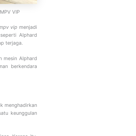
s MPV VIP
 mpv vip
menjadi
seperti Alphard
 terjaga.
n mesin Alphard
anan berkendara
tuk menghadirkan
satu keunggulan