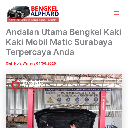
Lewati
Main
ke
Men
konten
Andalan Utama Bengkel Kaki
Kaki Mobil Matic Surabaya
Terpercaya Anda
Oleh
Nofa Writer
/
04/06/2026