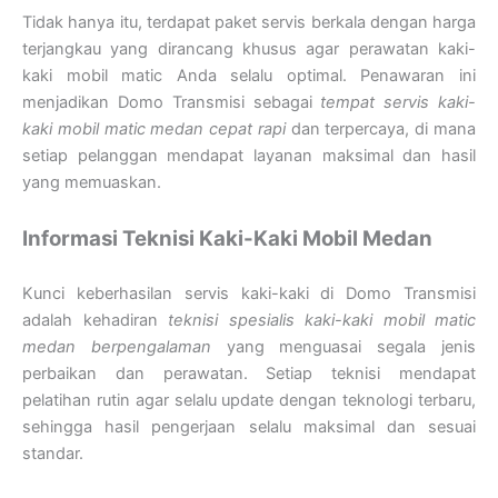
Tidak hanya itu, terdapat paket servis berkala dengan harga
terjangkau yang dirancang khusus agar perawatan kaki-
kaki mobil matic Anda selalu optimal. Penawaran ini
menjadikan Domo Transmisi sebagai
tempat servis kaki-
kaki mobil matic medan cepat rapi
dan terpercaya, di mana
setiap pelanggan mendapat layanan maksimal dan hasil
yang memuaskan.
Informasi Teknisi Kaki-Kaki Mobil Medan
Kunci keberhasilan servis kaki-kaki di Domo Transmisi
adalah kehadiran
teknisi spesialis kaki-kaki mobil matic
medan berpengalaman
yang menguasai segala jenis
perbaikan dan perawatan. Setiap teknisi mendapat
pelatihan rutin agar selalu update dengan teknologi terbaru,
sehingga hasil pengerjaan selalu maksimal dan sesuai
standar.