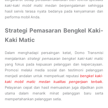
kaki-kaki mobil matic medan berpengalaman
sehingga
hasil servis terasa nyata bedanya pada kenyamanan dan
performa mobil Anda.
Strategi Pemasaran Bengkel Kaki-
Kaki Matic
Dalam menghadapi persaingan ketat, Domo Transmisi
menjalankan
strategi pemasaran bengkel kaki-kaki matic
yang fokus pada kepuasan pelanggan dan kepercayaan.
Promosi melalui media sosial dan testimoni pelanggan
menjadi andalan untuk memperkuat reputasi
bengkel kaki-
kaki mobil matic medan kualitas pengerjaan terbaik
.
Pelayanan cepat dan hasil memuaskan juga dijadikan poin
utama dalam menarik minat pelanggan baru serta
mempertahankan pelanggan setia.