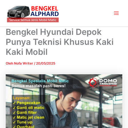
Lewati
Main
ke
Men
konten
Bengkel Hyundai Depok
Punya Teknisi Khusus Kaki
Kaki Mobil
Oleh
Nofa Writer
/
20/05/2025