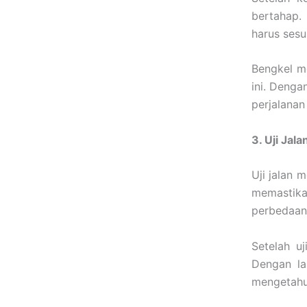
bertahap.
harus sesu
Bengkel m
ini. Dengan
perjalana
3. Uji Jala
Uji jalan 
memastika
perbedaan
Setelah uj
Dengan la
mengetahui