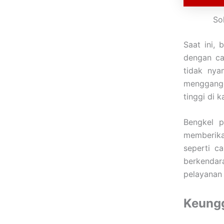
So
Saat ini,
dengan ca
tidak nya
menggangg
tinggi di 
Bengkel p
memberik
seperti c
berkendar
pelayanan 
Keungg