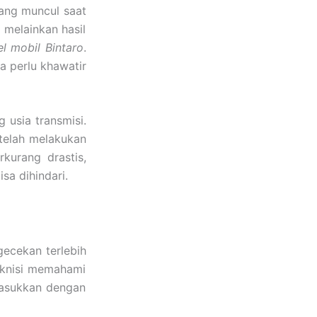
yang muncul saat
 melainkan hasil
l mobil Bintaro
.
 perlu khawatir
 usia transmisi.
telah melakukan
rkurang drastis,
sa dihindari.
ecekan terlebih
eknisi memahami
imasukkan dengan