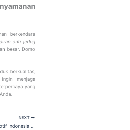
enyamanan
nan berkendara
airan anti jedug
kan besar. Domo
duk berkualitas,
 ingin menjaga
 terpercaya yang
 Anda.
NEXT
Franchise Otomotif Indonesia Cocok untuk Bisnis Jangka Panjang