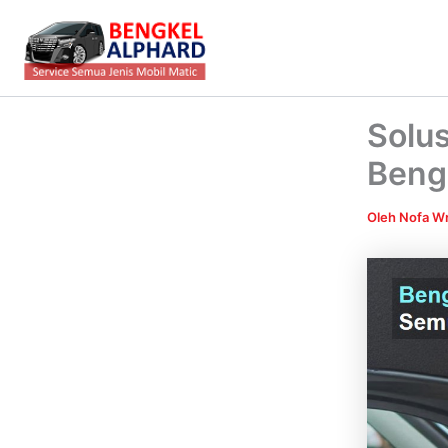
Lewati
ke
konten
Solus
Bengk
Oleh
Nofa Wr