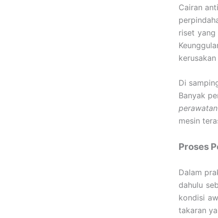
Cairan ant
perpindaha
riset yan
Keunggula
kerusakan 
Di samping
Banyak pem
perawatan
mesin tera
Proses P
Dalam prak
dahulu se
kondisi aw
takaran ya