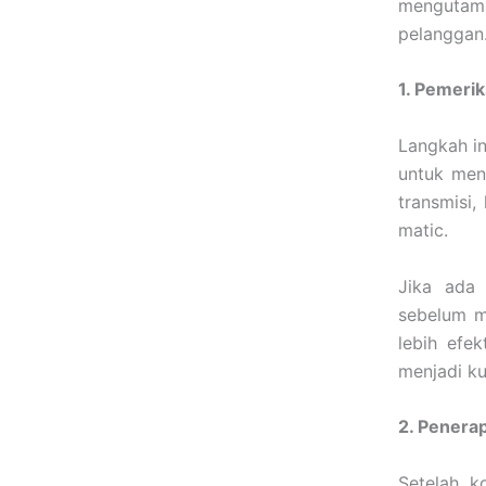
mengutama
pelanggan
1. Pemeri
Langkah in
untuk meng
transmisi
matic.
Jika ada 
sebelum me
lebih efek
menjadi ku
2. Penera
Setelah ko