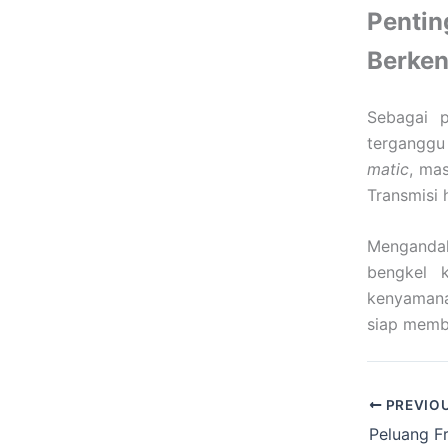
Penti
Berken
Sebagai p
terganggu
matic
, ma
Transmisi 
Mengandalk
bengkel k
kenyamanan
siap memb
PREVIO