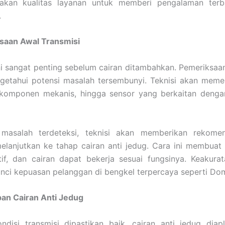
kan kualitas layanan untuk memberi pengalaman terba
.
ksaan Awal Transmisi
i sangat penting sebelum cairan ditambahkan. Pemeriksaa
etahui potensi masalah tersembunyi. Teknisi akan memeri
, komponen mekanis, hingga sensor yang berkaitan dengan
masalah terdeteksi, teknisi akan memberikan rekomen
lanjutkan ke tahap cairan anti jedug. Cara ini membuat 
tif, dan cairan dapat bekerja sesuai fungsinya. Keakura
nci kepuasan pelanggan di bengkel terpercaya seperti Dom
pan Cairan Anti Jedug
ndisi transmisi dipastikan baik, cairan anti jedug diap