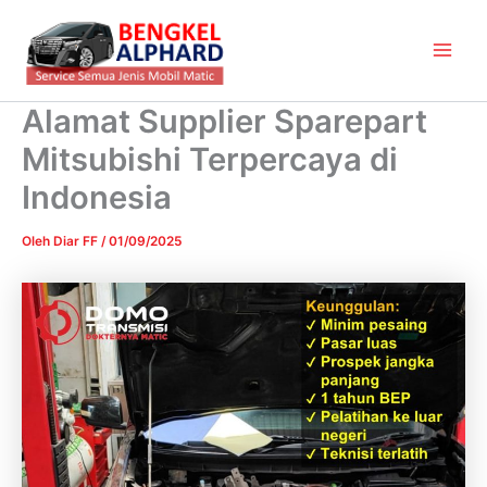
Lewati
Main
ke
Men
konten
Alamat Supplier Sparepart
Mitsubishi Terpercaya di
Indonesia
Oleh
Diar FF
/
01/09/2025